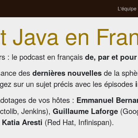
L'équipe
t Java en Fra
s : le podcast en français
de, par et pou
sance des
de la sph
dernières nouvelles
gez sur un sujet précis avec les épisodes
adotages de vos hôtes :
Emmanuel Berna
tolib, Jenkins),
(Goog
Guillaume Laforge
,
(Red Hat, Infinispan).
Katia Aresti