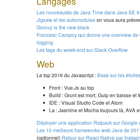
Langages
Les nouveautés de Java Time dans Java SE 9
Jigsaw et les automodules
on vous aura prév
Groovy is the new black
Francesc Campoy qui donne une overview de 
logging
Les tags du week-end sur Stack Overflow
Web
Le top 2016 du Javascript :
Basé sur les étoile
Front : Vue.Js au top
Build : Grunt est mort, Gulp en baisse et
IDE : Visual Studio Code et Atom
La : Jasmine et Mocha toujours là, AVA e
Déployer une application Ratpack sur Google
Les 10 meilleurs frameworks web Java de 201
(optionnel)
Retour sur React Native par Instag