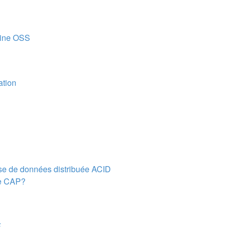
gine OSS
ation
se de données distribuée ACID
de CAP?
F