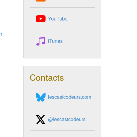
YouTube
t
iTunes
Contacts
lescastcodeurs.com
@lescastcodeurs