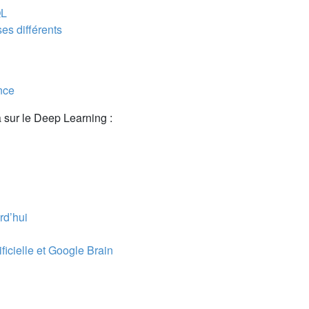
QL
es différents
nce
a sur le Deep Learning :
g
rd’hui
ificielle et Google Brain