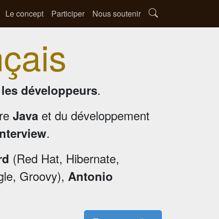
Le concept
Participer
Nous soutenir
nçais
.
r les développeurs
ère
et du développement
Java
.
interview
(Red Hat, Hibernate,
rd
le, Groovy),
Antonio