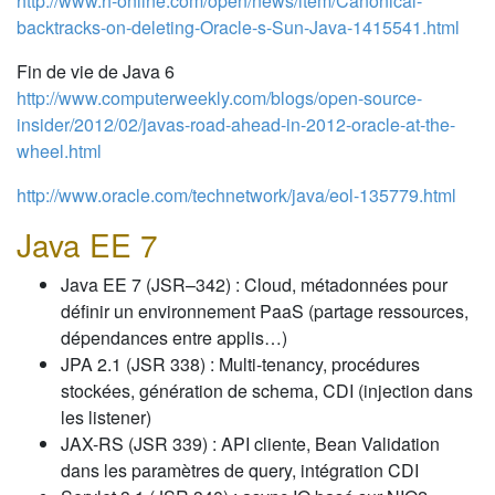
http://www.h-online.com/open/news/item/Canonical-
backtracks-on-deleting-Oracle-s-Sun-Java-1415541.html
Fin de vie de Java 6
http://www.computerweekly.com/blogs/open-source-
insider/2012/02/javas-road-ahead-in-2012-oracle-at-the-
wheel.html
http://www.oracle.com/technetwork/java/eol-135779.html
Java EE 7
Java EE 7 (JSR–342) : Cloud, métadonnées pour
définir un environnement PaaS (partage ressources,
dépendances entre applis…)
JPA 2.1 (JSR 338) : Multi-tenancy, procédures
stockées, génération de schema, CDI (injection dans
les listener)
JAX-RS (JSR 339) : API cliente, Bean Validation
dans les paramètres de query, intégration CDI