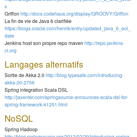
x
Griffon
http://docs.codehaus.org/display/GROOVY/Griffon
La fin de vie de Java 6 clarifiée
https://blogs.oracle.com/henrik/entry/updated_java_6_eol_
date
Jenkins host son propre repo maven
http://repo.jenkins-
ci.org
Langages alternatifs
Sortie de Akka 2.0
http://blog.typesafe.com/introducing-
akka-20-2756
Spring integration Scala DSL
http://jaxenter.com/springsource-announces-scala-dsl-for-
spring-framework-41251.html
NoSQL
Spring Hadoop
http://blog.springsource.org/2012/02/29/introducing-spring-