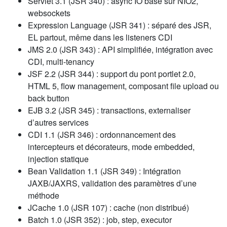
Servlet 3.1 (JSR 340) : async IO basé sur NIO2,
websockets
Expression Language (JSR 341) : séparé des JSR,
EL partout, même dans les listeners CDI
JMS 2.0 (JSR 343) : API simplifiée, intégration avec
CDI, multi-tenancy
JSF 2.2 (JSR 344) : support du pont portlet 2.0,
HTML 5, flow management, composant file upload ou
back button
EJB 3.2 (JSR 345) : transactions, externaliser
d’autres services
CDI 1.1 (JSR 346) : ordonnancement des
intercepteurs et décorateurs, mode embedded,
injection statique
Bean Validation 1.1 (JSR 349) : Intégration
JAXB/JAXRS, validation des paramètres d’une
méthode
JCache 1.0 (JSR 107) : cache (non distribué)
Batch 1.0 (JSR 352) : job, step, executor