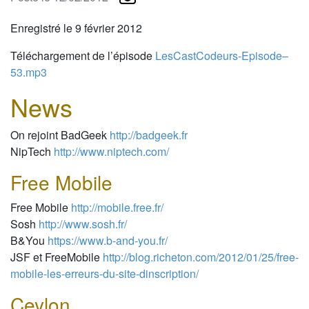
Enregistré le 9 février 2012
Téléchargement de l’épisode
LesCastCodeurs-Episode–
53.mp3
News
On rejoint BadGeek
http://badgeek.fr
NipTech
http://www.niptech.com/
Free Mobile
Free Mobile
http://mobile.free.fr/
Sosh
http://www.sosh.fr/
B&You
https://www.b-and-you.fr/
JSF et FreeMobile
http://blog.richeton.com/2012/01/25/free-
mobile-les-erreurs-du-site-dinscription/
Ceylon