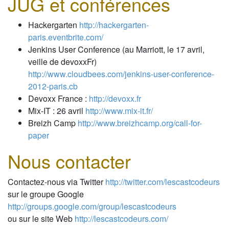
JUG et conférences
Hackergarten
http://hackergarten-
paris.eventbrite.com/
Jenkins User Conference (au Marriott, le 17 avril,
veille de devoxxFr)
http://www.cloudbees.com/jenkins-user-conference-
2012-paris.cb
Devoxx France :
http://devoxx.fr
Mix-IT : 26 avril
http://www.mix-it.fr/
Breizh Camp
http://www.breizhcamp.org/call-for-
paper
Nous contacter
Contactez-nous via Twitter
http://twitter.com/lescastcodeurs
sur le groupe Google
http://groups.google.com/group/lescastcodeurs
ou sur le site Web
http://lescastcodeurs.com/