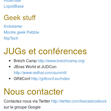
Hibernate
LiquidBase
Geek stuff
Kickstarter
Montre geek Pebble
NipTech
JUGs et conférences
Breizh Camp
http://www.breizhcamp.org/
JBoss World et JUDCon
http://www.redhat.com/summit/
GR8Conf
http://gr8conf.eu/index
Nous contacter
Contactez-nous via Twitter
http://twitter.com/lescastcodeurs
sur le groupe Google