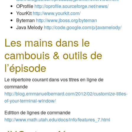
OProfile
http://oprofile.sourceforge.net/news/
YourKit
http://www.yourkit.com/
Byteman
http://www.jboss.org/byteman
Java Melody
http://code.google.com/p/javamelody/
Les mains dans le
cambouis & outils de
l’épisode
Le répertoire courant dans vos titres en ligne de
commande
http://blog.emmanuelbernard.com/2012/02/customize-titles-
of-your-terminal-window/
Edition de lignes de commande
http://www.math.utah.edu/docs/info/features_7.html