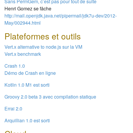
Sans PermGem, c’est pas pour tout de suite
Henri Gomez se fâche
http://mail.openjdk.java.net/pipermail/jdk7u-dev/2012-
May/002944.html
Plateformes et outils
Vert.x alternative to node.js sur la VM
Vert.x benchmark
Crash 1.0
Démo de Crash en ligne
Kotlin 1.0 M1 est sorti
Groovy 2.0 beta 3 avec compilation statique
Errai 2.0
Arquillian 1.0 est sorti