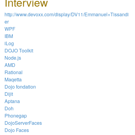
Interview
http://www.devoxx.com/display/DV11/Emmanuel+Tissandi
er
WPF
IBM
iLog
DOJO Toolkit
Node.js
AMD
Rational
Maqetta
Dojo fondation
Dijit
Aptana
Doh
Phonegap
DojoServerFaces
Dojo Faces