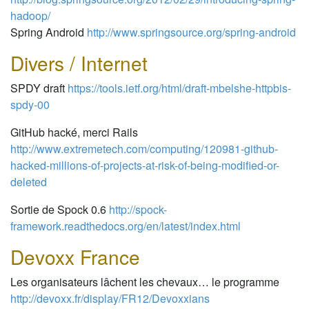
hadoop/
Spring Android
http://www.springsource.org/spring-android
Divers / Internet
SPDY draft
https://tools.ietf.org/html/draft-mbelshe-httpbis-
spdy-00
GitHub hacké, merci Rails
http://www.extremetech.com/computing/120981-github-
hacked-millions-of-projects-at-risk-of-being-modified-or-
deleted
Sortie de Spock 0.6
http://spock-
framework.readthedocs.org/en/latest/index.html
Devoxx France
Les organisateurs lâchent les chevaux… le programme
http://devoxx.fr/display/FR12/Devoxxians