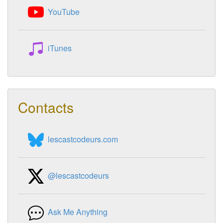
YouTube
iTunes
Contacts
lescastcodeurs.com
@lescastcodeurs
Ask Me Anything