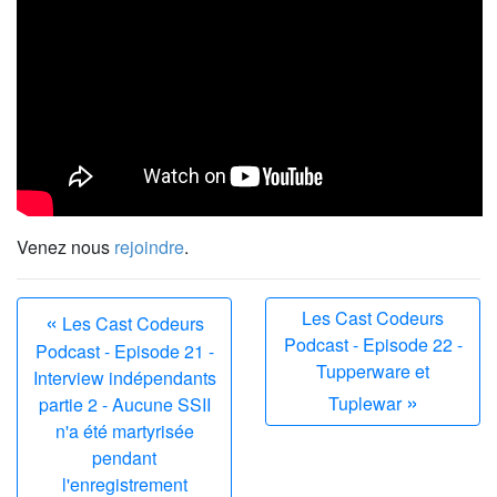
Venez nous
rejoindre
.
«
Les Cast Codeurs
Les Cast Codeurs
Podcast - Episode 22 -
Podcast - Episode 21 -
Tupperware et
Interview indépendants
»
Tuplewar
partie 2 - Aucune SSII
n'a été martyrisée
pendant
l'enregistrement