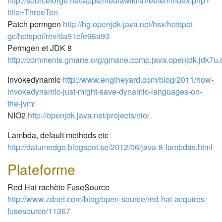
http://sourceforge.net/apps/mediawiki/threeten/index.php?
title=ThreeTen
Patch permgen
http://hg.openjdk.java.net/hsx/hotspot-
gc/hotspot/rev/da91efe96a93
Permgen et JDK 8
http://comments.gmane.org/gmane.comp.java.openjdk.jdk7u.
Invokedynamic
http://www.engineyard.com/blog/2011/how-
invokedynamic-just-might-save-dynamic-languages-on-
the-jvm/
NIO2
http://openjdk.java.net/projects/nio/
Lambda, default methods etc
http://datumedge.blogspot.se/2012/06/java-8-lambdas.html
Plateforme
Red Hat rachète FuseSource
http://www.zdnet.com/blog/open-source/red-hat-acquires-
fusesource/11367