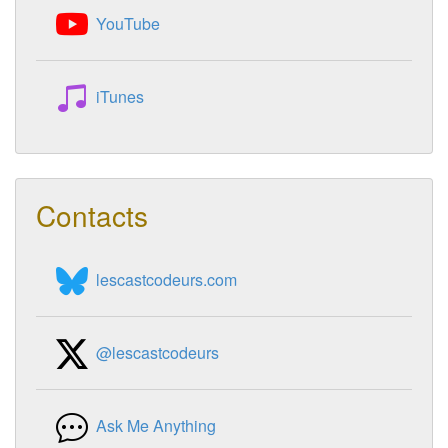
YouTube
iTunes
Contacts
lescastcodeurs.com
@lescastcodeurs
Ask Me Anything