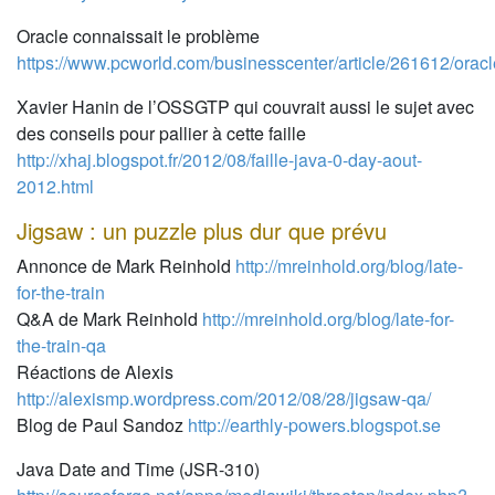
Oracle connaissait le problème
https://www.pcworld.com/businesscenter/article/261612/ora
Xavier Hanin de l’OSSGTP qui couvrait aussi le sujet avec
des conseils pour pallier à cette faille
http://xhaj.blogspot.fr/2012/08/faille-java-0-day-aout-
2012.html
Jigsaw : un puzzle plus dur que prévu
Annonce de Mark Reinhold
http://mreinhold.org/blog/late-
for-the-train
Q&A de Mark Reinhold
http://mreinhold.org/blog/late-for-
the-train-qa
Réactions de Alexis
http://alexismp.wordpress.com/2012/08/28/jigsaw-qa/
Blog de Paul Sandoz
http://earthly-powers.blogspot.se
Java Date and Time (JSR-310)