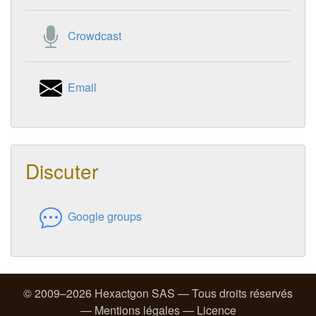
Crowdcast
Email
Discuter
Google groups
© 2009–2026 Hexactgon SAS — Tous droits réservés
—
Mentions légales
—
Licence