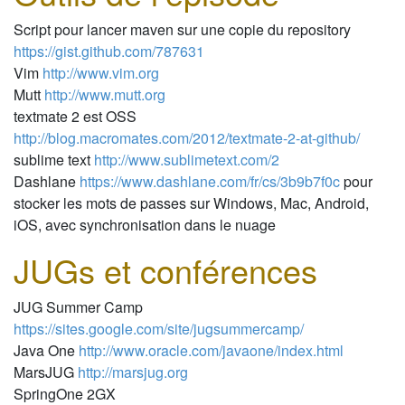
Script pour lancer maven sur une copie du repository
https://gist.github.com/787631
Vim
http://www.vim.org
Mutt
http://www.mutt.org
textmate 2 est OSS
http://blog.macromates.com/2012/textmate-2-at-github/
sublime text
http://www.sublimetext.com/2
Dashlane
https://www.dashlane.com/fr/cs/3b9b7f0c
pour
stocker les mots de passes sur Windows, Mac, Android,
iOS, avec synchronisation dans le nuage
JUGs et conférences
JUG Summer Camp
https://sites.google.com/site/jugsummercamp/
Java One
http://www.oracle.com/javaone/index.html
MarsJUG
http://marsjug.org
SpringOne 2GX