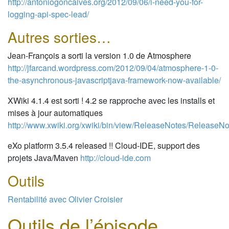
http://antoniogoncalves.org/2012/09/06/i-need-you-for-
logging-api-spec-lead/
Autres sorties…
Jean-François a sorti la version 1.0 de Atmosphere
http://jfarcand.wordpress.com/2012/09/04/atmosphere-1-0-
the-asynchronous-javascriptjava-framework-now-available/
XWiki 4.1.4 est sorti ! 4.2 se rapproche avec les installs et
mises à jour automatiques
http://www.xwiki.org/xwiki/bin/view/ReleaseNotes/Release
eXo platform 3.5.4 released !! Cloud-IDE, support des
projets Java/Maven
http://cloud-ide.com
Outils
Rentabilité avec Olivier Croisier
Outils de l’épisode