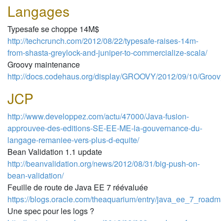
Langages
Typesafe se choppe 14M$
http://techcrunch.com/2012/08/22/typesafe-raises-14m-
from-shasta-greylock-and-juniper-to-commercialize-scala/
Groovy maintenance
http://docs.codehaus.org/display/GROOVY/2012/09/10/Groov
JCP
http://www.developpez.com/actu/47000/Java-fusion-
approuvee-des-editions-SE-EE-ME-la-gouvernance-du-
langage-remaniee-vers-plus-d-equite/
Bean Validation 1.1 update
http://beanvalidation.org/news/2012/08/31/big-push-on-
bean-validation/
Feuille de route de Java EE 7 réévaluée
https://blogs.oracle.com/theaquarium/entry/java_ee_7_road
Une spec pour les logs ?