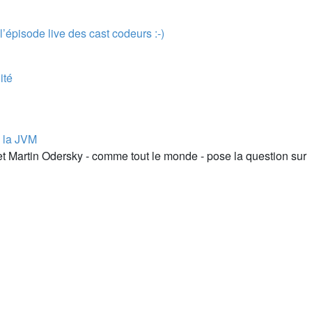
l’épisode live des cast codeurs :-)
ité
e la JVM
et Martin Odersky - comme tout le monde - pose la question sur