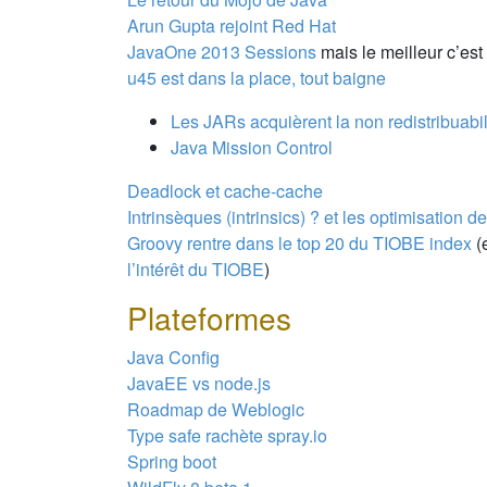
Arun Gupta rejoint Red Hat
JavaOne 2013 Sessions
mais le meilleur c’est
u45 est dans la place, tout baigne
Les JARs acquièrent la non redistribuabil
Java Mission Control
Deadlock et cache-cache
Intrinsèques (intrinsics) ? et les optimisation d
Groovy rentre dans le top 20 du TIOBE index
(
l’intérêt du TIOBE
)
Plateformes
Java Config
JavaEE vs node.js
Roadmap de Weblogic
Type safe rachète spray.io
Spring boot