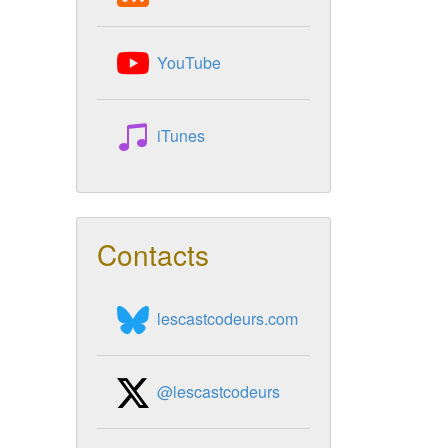
YouTube
iTunes
Contacts
lescastcodeurs.com
@lescastcodeurs