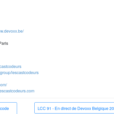
ww.devoxx.be/
Paris
escastcodeurs
/group/lescastcodeurs
com/
escastcodeurs.com
s code
LCC 91 - En direct de Devoxx Belgique 2