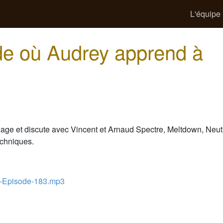
L'équipe
de où Audrey apprend à
age et discute avec Vincent et Arnaud Spectre, Meltdown, Neutr
echniques.
-Episode-183.mp3