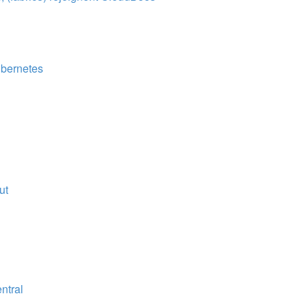
ubernetes
ut
ntral