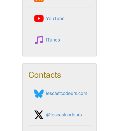
YouTube
iTunes
Contacts
lescastcodeurs.com
@lescastcodeurs