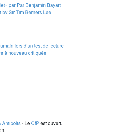
 Net» par Par Benjamin Bayart
it by Sir Tim Berners Lee
’humain lors d’un test de lecture
ive à nouveau critiquée
 Antipolis
- Le
CfP
est ouvert.
rt.