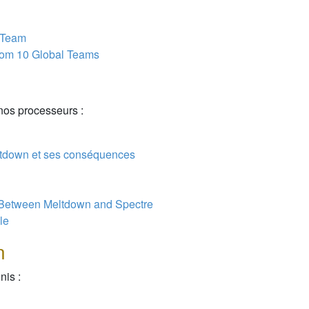
l Team
rom 10 Global Teams
nos processeurs :
eltdown et ses conséquences
s Between Meltdown and Spectre
le
n
nis :