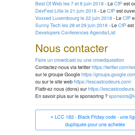
Best Of Web les 7 et 8 juin 2018
- Le
CfP
est ou
DevFest Lille le 21 juin 2018
- Le
CfP
est ouver
Voxxed Luxembourg le 22 juin 2018
- Le
CfP
es
Sunny Tech les 28 et 29 juin 2018
- Le
CfP
est 
Developers Conferences Agenda/List
Nous contacter
Faire un crowdcast ou une crowdquestion
Contactez-nous via twitter
https://twitter.com/l
sur le groupe Google
https://groups.google.co
ou sur le site web
https://lescastcodeurs.com/
Flattr-ez nous (dons) sur
https://lescastcodeurs
En savoir plus sur le sponsoring ?
sponsors@l
«
LCC 182 - Black Friday code - une li
dupliquée pour une achetée