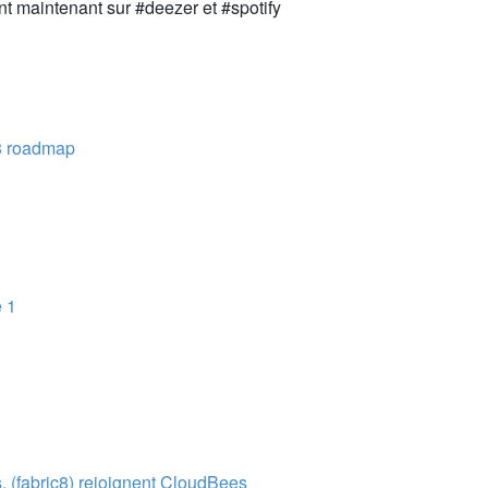
t maintenant sur #deezer et #spotify
18 roadmap
e 1
 (fabric8) rejoignent CloudBees