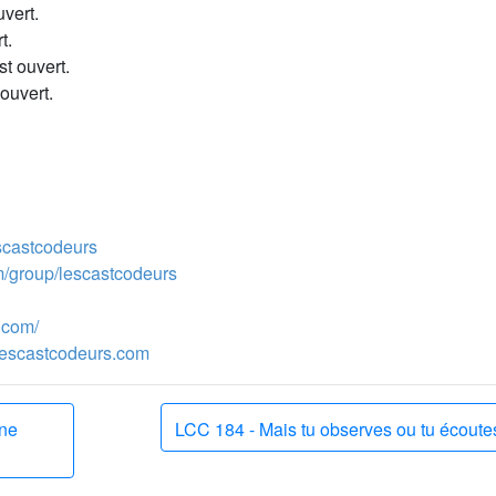
vert.
t.
t ouvert.
ouvert.
escastcodeurs
m/group/lescastcodeurs
.com/
escastcodeurs.com
gne
LCC 184 - Mais tu observes ou tu écoute