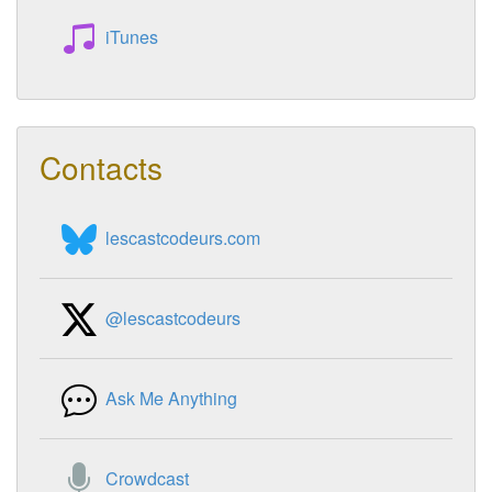
iTunes
Contacts
lescastcodeurs.com
@lescastcodeurs
Ask Me Anything
Crowdcast