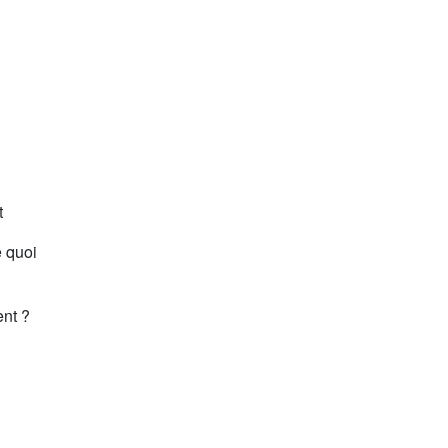
t
e quoi
ent ?