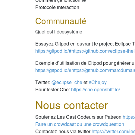
Protocole interaction
Communauté
Quel est l’écosystème
Essayez Gitpod en ouvrant le project Eclipse
https://gitpod.io/#https://github.com/eclipse-the
Exemple d’utilisation de Gitpod pour générer une
https://gitpod.io/#https://github.com/marcdumai
Twitter:
@eclipse_che
et
#Chejoy
Pour tester Che:
https://che.openshift.io/
Nous contacter
Soutenez Les Cast Codeurs sur Patreon
https
Faire un crowdcast ou une crowdquestion
Contactez-nous via twitter
https://twitter.com/l