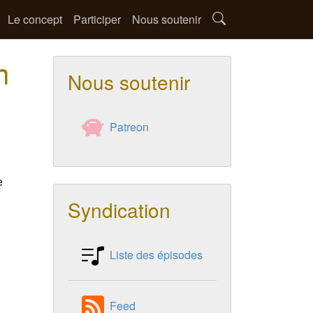
Le concept
Participer
Nous soutenir
n
Nous soutenir
Patreon
e
Syndication
Liste des épisodes
Feed