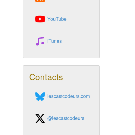
YouTube
iTunes
Contacts
lescastcodeurs.com
@lescastcodeurs