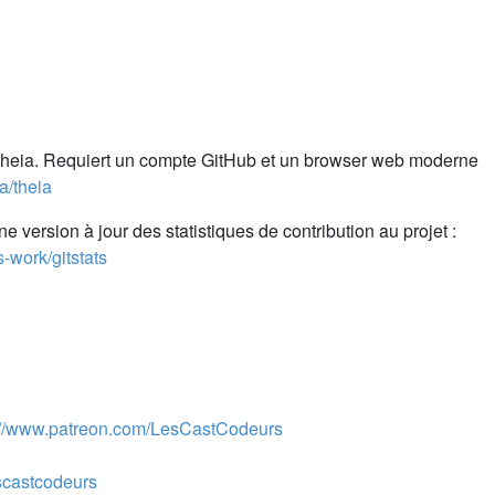
 Theia. Requiert un compte GitHub et un browser web moderne
ia/theia
 version à jour des statistiques de contribution au projet :
s-work/gitstats
://www.patreon.com/LesCastCodeurs
escastcodeurs