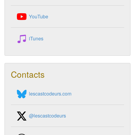
YouTube
iTunes
Contacts
lescastcodeurs.com
@lescastcodeurs