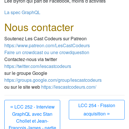
Lee Byron qui part de Facebook, moins d’activités
La spec GraphQL
Nous contacter
Soutenez Les Cast Codeurs sur Patreon
https://www.patreon.com/LesCastCodeurs
Faire un crowdcast ou une crowdquestion
Contactez-nous via twitter
https://twitter.com/lescastcodeurs
sur le groupe Google
https://groups.google.com/group/lescastcodeurs
ou sur le site web
https://lescastcodeurs.com/
«
LCC 254 - Fission
LCC 252 - Interview
»
acquisition
GraphQL avec Stan
Chollet et Jean-
François James - partie