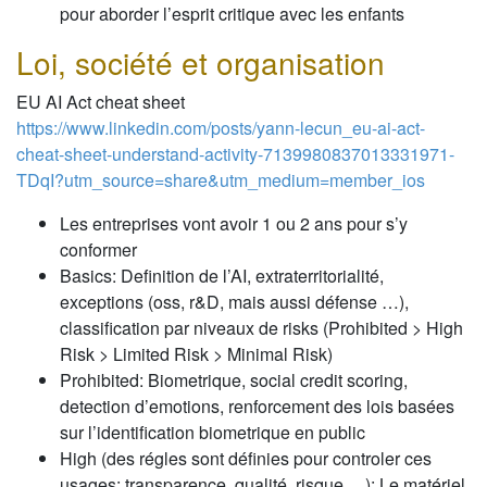
pour aborder l’esprit critique avec les enfants
Loi, société et organisation
EU AI Act cheat sheet
https://www.linkedin.com/posts/yann-lecun_eu-ai-act-
cheat-sheet-understand-activity-7139980837013331971-
TDqI?utm_source=share&utm_medium=member_ios
Les entreprises vont avoir 1 ou 2 ans pour s’y
conformer
Basics: Definition de l’AI, extraterritorialité,
exceptions (oss, r&D, mais aussi défense …),
classification par niveaux de risks (Prohibited > High
Risk > Limited Risk > Minimal Risk)
Prohibited: Biometrique, social credit scoring,
detection d’emotions, renforcement des lois basées
sur l’identification biometrique en public
High (des régles sont définies pour controler ces
usages: transparence, qualité, risque …): Le matériel