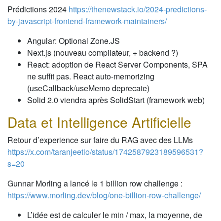
Prédictions 2024
https://thenewstack.io/2024-predictions-
by-javascript-frontend-framework-maintainers/
Angular: Optional Zone.JS
Next.js (nouveau compilateur, + backend ?)
React: adoption de React Server Components, SPA
ne suffit pas. React auto-memorizing
(useCallback/useMemo deprecate)
Solid 2.0 viendra après SolidStart (framework web)
Data et Intelligence Artificielle
Retour d’experience sur faire du RAG avec des LLMs
https://x.com/taranjeetio/status/1742587923189596531?
s=20
Gunnar Morling a lancé le 1 billion row challenge :
https://www.morling.dev/blog/one-billion-row-challenge/
L’idée est de calculer le min / max, la moyenne, de