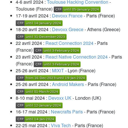
4-6 avril 2024 :
Toulouse Hacking Convention
-
Toulouse (France)
17-19 avril 2024 :
Devoxx France
- Paris (France)
18-20 avril 2024 :
Devoxx Greece
- Athens (Greece)
22 avril 2024 :
React Connection 2024
- Paris
(France)
23 avril 2024 :
React Native Connection 2024
- Paris
(France)
25-26 avril 2024 :
MiXiT
- Lyon (France)
25-26 avril 2024 :
Android Makers
- Paris (France)
8-10 mai 2024 :
Devoxx UK
- London (UK)
16-17 mai 2024 :
Newcrafts Paris
- Paris (France)
22-25 mai 2024 :
Viva Tech
- Paris (France)