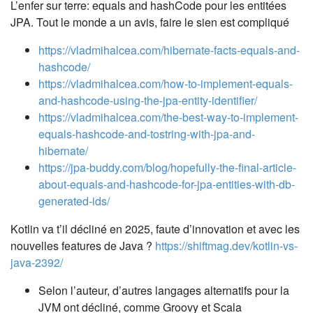
L’enfer sur terre: equals and hashCode pour les entitées
JPA. Tout le monde a un avis, faire le sien est compliqué
https://vladmihalcea.com/hibernate-facts-equals-and-
hashcode/
https://vladmihalcea.com/how-to-implement-equals-
and-hashcode-using-the-jpa-entity-identifier/
https://vladmihalcea.com/the-best-way-to-implement-
equals-hashcode-and-tostring-with-jpa-and-
hibernate/
https://jpa-buddy.com/blog/hopefully-the-final-article-
about-equals-and-hashcode-for-jpa-entities-with-db-
generated-ids/
Kotlin va t’il décliné en 2025, faute d’innovation et avec les
nouvelles features de Java ?
https://shiftmag.dev/kotlin-vs-
java-2392/
Selon l’auteur, d’autres langages alternatifs pour la
JVM ont décliné, comme Groovy et Scala