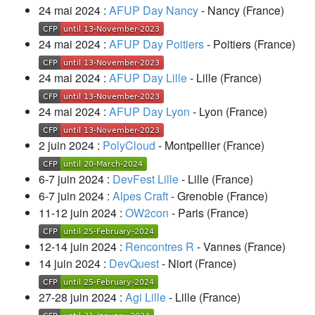
24 mai 2024 :
AFUP Day Nancy
- Nancy (France)
24 mai 2024 :
AFUP Day Poitiers
- Poitiers (France)
24 mai 2024 :
AFUP Day Lille
- Lille (France)
24 mai 2024 :
AFUP Day Lyon
- Lyon (France)
2 juin 2024 :
PolyCloud
- Montpellier (France)
6-7 juin 2024 :
DevFest Lille
- Lille (France)
6-7 juin 2024 :
Alpes Craft
- Grenoble (France)
11-12 juin 2024 :
OW2con
- Paris (France)
12-14 juin 2024 :
Rencontres R
- Vannes (France)
14 juin 2024 :
DevQuest
- Niort (France)
27-28 juin 2024 :
Agi Lille
- Lille (France)