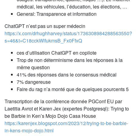
médical, les véhicules, l’éducation, les élections, …
General: Transparence et information
ChatGPT n’est pas un super médecin
https://x.com/drhughharvey/status/1736308984288563550?
s=46&t=C18cckWlfukmsB_Fx0FfxQ
ces d’utilisation ChatGPT en copilote
Trop de non déterminisme dans les réponses à la
même question
41% des réponses dans le consensus médical
7% dangereuse
Faire du rag n’a monté que de quelques pourcents 5
Transcription de la conférence donnée PGConf EU par
Laetitia Avrot et Karen Jex (expertes Postgresql): Trying to
be Barbie in Ken’s Mojo Dojo Casa House
https://karenjex.blogspot.com/2023/12/trying-to-be-barbie-
in-kens-mojo-dojo.html