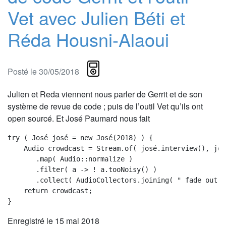
Vet avec Julien Béti et
Réda Housni-Alaoui
Posté le 30/05/2018
Julien et Reda viennent nous parler de Gerrit et de son
système de revue de code ; puis de l’outil Vet qu’ils ont
open sourcé. Et José Paumard nous fait
try ( José josé = new José(2018) ) {

    Audio crowdcast = Stream.of( josé.interview(), jos
       .map( Audio::normalize )

       .filter( a -> ! a.tooNoisy() )

       .collect( AudioCollectors.joining( " fade out <
    return crowdcast;

Enregistré le 15 mai 2018