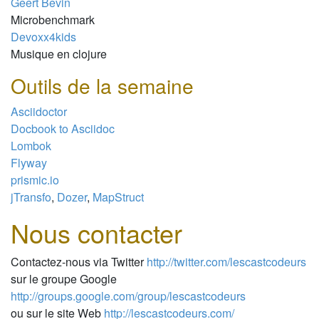
Geert Bevin
Microbenchmark
Devoxx4kids
Musique en clojure
Outils de la semaine
Asciidoctor
Docbook to Asciidoc
Lombok
Flyway
prismic.io
jTransfo
,
Dozer
,
MapStruct
Nous contacter
Contactez-nous via Twitter
http://twitter.com/lescastcodeurs
sur le groupe Google
http://groups.google.com/group/lescastcodeurs
ou sur le site Web
http://lescastcodeurs.com/