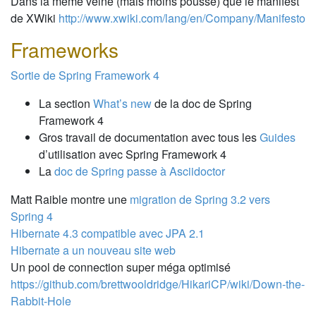
Dans la même veine (mais moins poussé) que le manifest
de XWiki
http://www.xwiki.com/lang/en/Company/Manifesto
Frameworks
Sortie de Spring Framework 4
La section
What’s new
de la doc de Spring
Framework 4
Gros travail de documentation avec tous les
Guides
d’utilisation avec Spring Framework 4
La
doc de Spring passe à Asciidoctor
Matt Raible montre une
migration de Spring 3.2 vers
Spring 4
Hibernate 4.3 compatible avec JPA 2.1
Hibernate a un nouveau site web
Un pool de connection super méga optimisé
https://github.com/brettwooldridge/HikariCP/wiki/Down-the-
Rabbit-Hole