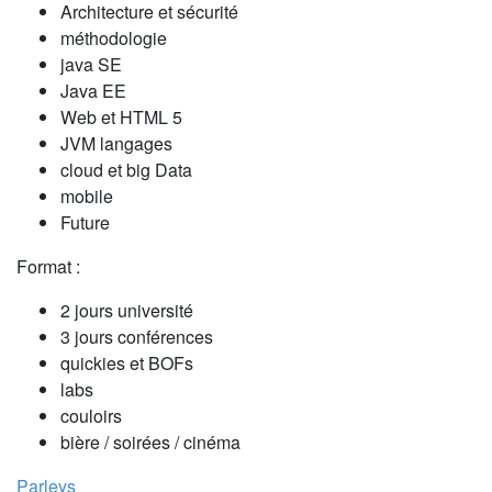
Architecture et sécurité
méthodologie
java SE
Java EE
Web et HTML 5
JVM langages
cloud et big Data
mobile
Future
Format :
2 jours université
3 jours conférences
quickies et BOFs
labs
couloirs
bière / soirées / cinéma
Parleys